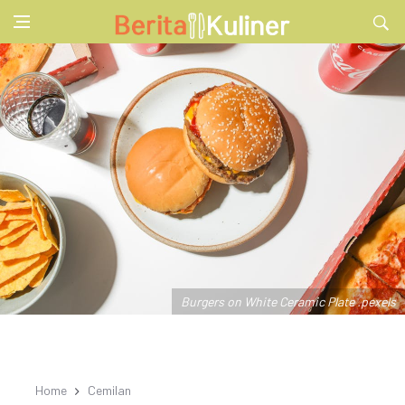
Burgers on White Ceramic Plate .pexels
Home
Cemilan