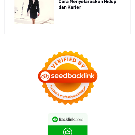
Cara Menyelaraskan Hidup
dan Karier