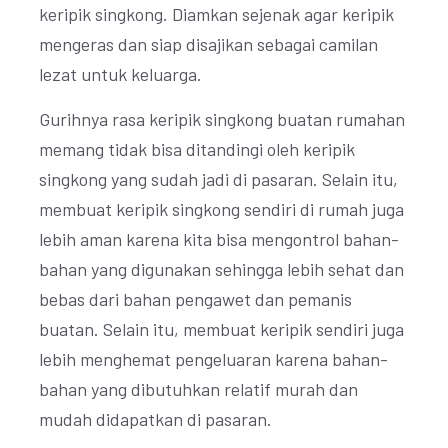
keripik singkong. Diamkan sejenak agar keripik
mengeras dan siap disajikan sebagai camilan
lezat untuk keluarga.
Gurihnya rasa keripik singkong buatan rumahan
memang tidak bisa ditandingi oleh keripik
singkong yang sudah jadi di pasaran. Selain itu,
membuat keripik singkong sendiri di rumah juga
lebih aman karena kita bisa mengontrol bahan-
bahan yang digunakan sehingga lebih sehat dan
bebas dari bahan pengawet dan pemanis
buatan. Selain itu, membuat keripik sendiri juga
lebih menghemat pengeluaran karena bahan-
bahan yang dibutuhkan relatif murah dan
mudah didapatkan di pasaran.