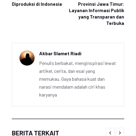
Diproduksi di Indonesia
Provinsi Jawa Timur:
Layanan Informasi Publik
yang Transparan dan
Terbuka
Akbar Slamet Riadi
Penulis berbakat, menginspirasi lewat
artikel, cerita, dan esai yang
memukau. Gaya bahasa kuat dan
narasi mendalam adalah ciri khas
karyanya
BERITA TERKAIT