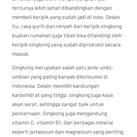
tentunya lebih sehat dibandingkan dengan
membeli keripik yang sudah jadi di toko. Selain
itu, rasa gurih dan renyah dari keripik singkong
buatan rumahan juga tidak bisa ditandingi oleh
keripik singkong yang sudah diproduksi secara
massal.
Singkong merupakan salah satu jenis umbi-
umbian yang paling banyak dikonsumsi di
Indonesia. Selain memiliki kandungan
karbohidrat yang tinggi, singkong juga kaya
akan serat, sehingga sangat baik untuk
pencernaan. Singkong juga mengandung
vitamin C, vitamin B1, dan berbagai mineral
seperti potassium dan magnesium yang penting