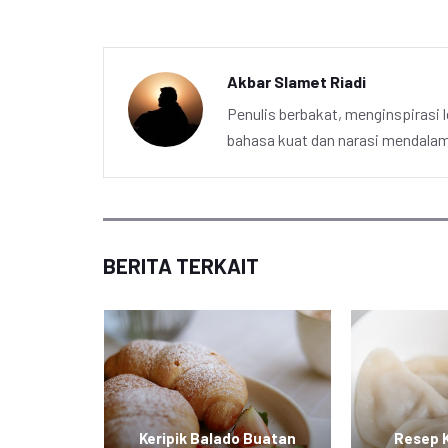
Akbar Slamet Riadi
Penulis berbakat, menginspirasi l
bahasa kuat dan narasi mendalam 
BERITA TERKAIT
 Keju,
Keripik Balado Buatan
Resep 