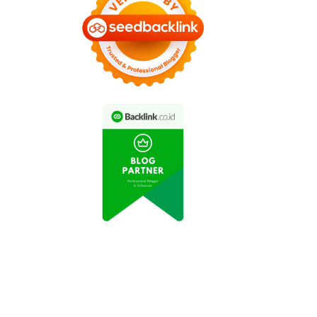
eripik Balado Buatan
Resep Kue Putu Ayu