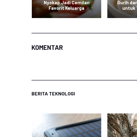
 Gurih
Nyokap Jadi Cemilan
Gurih da
 Selera
Favorit Keluarga
untuk
KOMENTAR
BERITA TEKNOLOGI