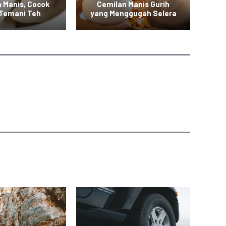
n Manis, Cocok
Cemilan Manis Gurih
N
 Temani Teh
yang Menggugah Selera