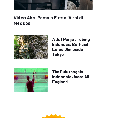
Video Aksi Pemain Futsal Viral di
Medsos
Atlet Panjat Tebing
Indonesia Berhasil
Lolos Olimpiade
Tokyo
Tim Bulutangkis
Indonesia Juara All
England
eripik Balado Buatan
Resep Kue Putu Ayu
yokap Jadi Cemilan
Gurih dan Manis, Cocok
Favorit Keluarga
untuk Temani Teh