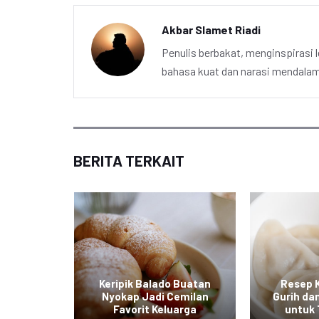
Akbar Slamet Riadi
Penulis berbakat, menginspirasi l
bahasa kuat dan narasi mendalam 
BERITA TERKAIT
 Keju,
Keripik Balado Buatan
Resep 
 Gurih
Nyokap Jadi Cemilan
Gurih da
 Selera
Favorit Keluarga
untuk