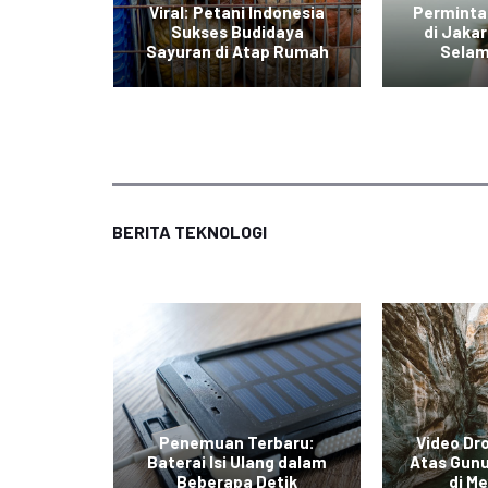
di Jawa
Viral: Petani Indonesia
Perminta
dengan
Sukses Budidaya
di Jaka
r Daging
Sayuran di Atap Rumah
Selam
BERITA TEKNOLOGI
curkan
Penemuan Terbaru:
Video Dr
limited
Baterai Isi Ulang dalam
Atas Gunu
an Baru
Beberapa Detik
di Me