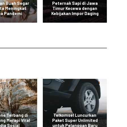
an Buah Segar
Peternak Sapi di Jawa
Vi
rta Meningkat
Timur Kecewa dengan
a Pandemi
Kebijakan Impor Daging
Sa
one Terbang di
Telkomsel Luncurkan
ng Merapi Viral
Paket Super Unlimited
Ba
dia Sosial
untuk Pelanggan Baru