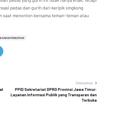
lan pedas yang gurih ini tidak hanya enak, tetapi
nsasi pedas dan gurih dari keripik singkong
n saat menonton bersama teman-teman atau
KANAN MINUMAN
Selanjutnya
al
PPID Sekretariat DPRD Provinsi Jawa Timur:
Layanan Informasi Publik yang Transparan dan
Terbuka