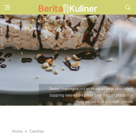
Sweet meringue roll with crust with chocolate
topping served on plate near bag of pistachio
nuts on table in kitchen .pexels
Home
Cemilan