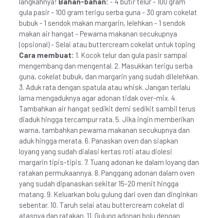
langkahnya!
Bahan-bahan:
- 4 butir telur - 100 gram
gula pasir - 100 gram terigu serba guna - 30 gram cokelat
bubuk - 1 sendok makan margarin, lelehkan - 1 sendok
makan air hangat - Pewarna makanan secukupnya
(opsional) - Selai atau buttercream cokelat untuk toping
Cara membuat:
1. Kocok telur dan gula pasir sampai
mengembang dan mengental. 2. Masukkan terigu serba
guna, cokelat bubuk, dan margarin yang sudah dilelehkan.
3. Aduk rata dengan spatula atau whisk. Jangan terlalu
lama mengaduknya agar adonan tidak over-mix. 4.
Tambahkan air hangat sedikit demi sedikit sambil terus
diaduk hingga tercampur rata. 5. Jika ingin memberikan
warna, tambahkan pewarna makanan secukupnya dan
aduk hingga merata. 6. Panaskan oven dan siapkan
loyang yang sudah dialasi kertas roti atau diolesi
margarin tipis-tipis. 7. Tuang adonan ke dalam loyang dan
ratakan permukaannya. 8. Panggang adonan dalam oven
yang sudah dipanaskan sekitar 15-20 menit hingga
matang. 9. Keluarkan bolu gulung dari oven dan dinginkan
sebentar. 10. Taruh selai atau buttercream cokelat di
atasnya dan ratakan. 11. Gulung adonan bolu dengan