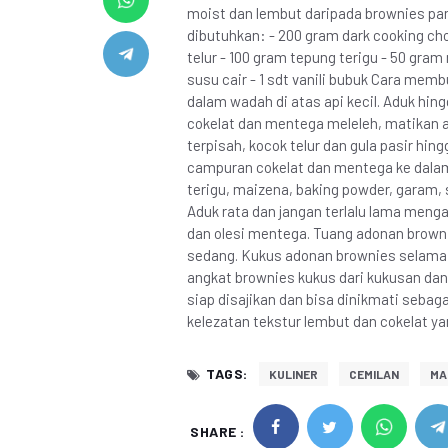
moist dan lembut daripada brownies pa
dibutuhkan: - 200 gram dark cooking cho
telur - 100 gram tepung terigu - 50 gram
susu cair - 1 sdt vanili bubuk Cara mem
dalam wadah di atas api kecil. Aduk hin
cokelat dan mentega meleleh, matikan a
terpisah, kocok telur dan gula pasir h
campuran cokelat dan mentega ke dalam 
terigu, maizena, baking powder, garam, 
Aduk rata dan jangan terlalu lama mengad
dan olesi mentega. Tuang adonan browni
sedang. Kukus adonan brownies selama 
angkat brownies kukus dari kukusan dan
siap disajikan dan bisa dinikmati seba
kelezatan tekstur lembut dan cokelat y
TAGS:
KULINER
CEMILAN
MA
SHARE :