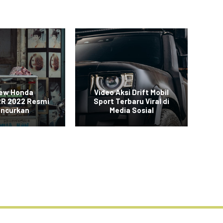
New Honda
Video Aksi Drift Mobil
SUV
R 2022 Resmi
Sport Terbaru Viral di
uncurkan
Media Sosial