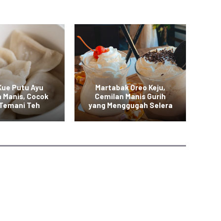
Kue Putu Ayu
Martabak Oreo Keju,
K
n Manis, Cocok
Cemilan Manis Gurih
N
 Temani Teh
yang Menggugah Selera