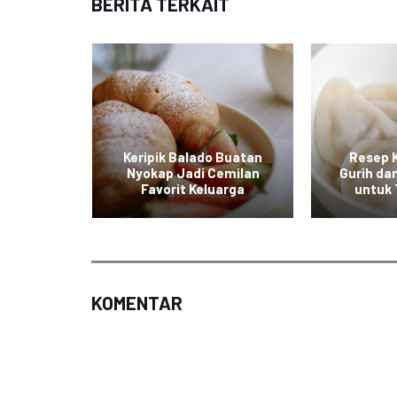
BERITA TERKAIT
 Keju,
Keripik Balado Buatan
Resep 
 Gurih
Nyokap Jadi Cemilan
Gurih da
 Selera
Favorit Keluarga
untuk
KOMENTAR