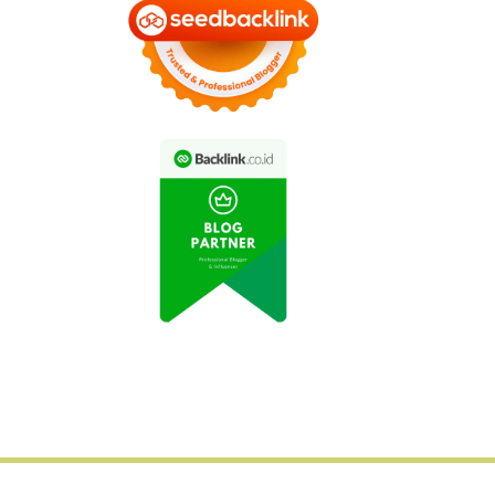
 Listrik Tesla Model Y
All New Honda
Mendominasi Pasar
CBR600RR 2022 Resmi
Eropa
Diluncurkan