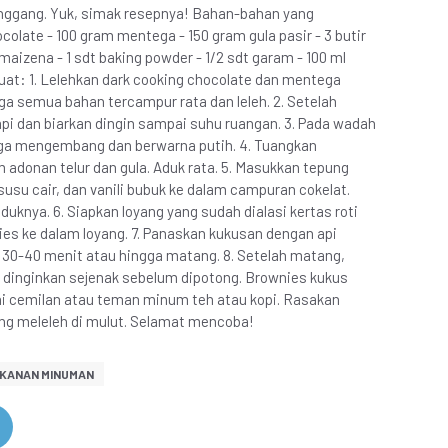
nggang. Yuk, simak resepnya! Bahan-bahan yang
colate - 100 gram mentega - 150 gram gula pasir - 3 butir
 maizena - 1 sdt baking powder - 1/2 sdt garam - 100 ml
buat: 1. Lelehkan dark cooking chocolate dan mentega
gga semua bahan tercampur rata dan leleh. 2. Setelah
pi dan biarkan dingin sampai suhu ruangan. 3. Pada wadah
ingga mengembang dan berwarna putih. 4. Tuangkan
adonan telur dan gula. Aduk rata. 5. Masukkan tepung
susu cair, dan vanili bubuk ke dalam campuran cokelat.
uknya. 6. Siapkan loyang yang sudah dialasi kertas roti
es ke dalam loyang. 7. Panaskan kukusan dengan api
30-40 menit atau hingga matang. 8. Setelah matang,
 dinginkan sejenak sebelum dipotong. Brownies kukus
gai cemilan atau teman minum teh atau kopi. Rasakan
ang meleleh di mulut. Selamat mencoba!
KANAN MINUMAN