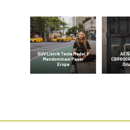
t Mobil
SUV Listrik Tesla Model Y
All 
iral di
Mendominasi Pasar
CBR600R
al
Eropa
Dil