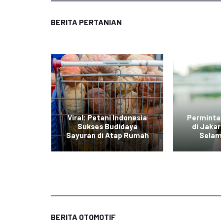
BERITA PERTANIAN
di Jawa
Viral: Petani Indonesia
Perminta
dengan
Sukses Budidaya
di Jaka
r Daging
Sayuran di Atap Rumah
Selam
BERITA OTOMOTIF