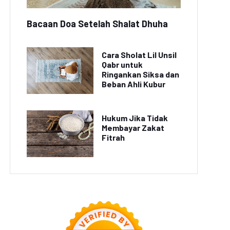
Bacaan Doa Setelah Shalat Dhuha
Cara Sholat Lil Unsil
Qabr untuk
Ringankan Siksa dan
Beban Ahli Kubur
Hukum Jika Tidak
ral: Petani Indonesia
Permintaan Buah Segar
Membayar Zakat
Sukses Budidaya
di Jakarta Meningkat
Fitrah
yuran di Atap Rumah
Selama Pandemi