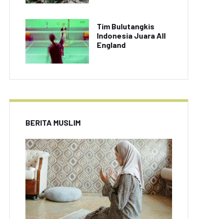
Tim Bulutangkis
Indonesia Juara All
England
eripik Balado Buatan
Resep Kue Putu Ayu
yokap Jadi Cemilan
Gurih dan Manis, Cocok
Favorit Keluarga
untuk Temani Teh
BERITA MUSLIM