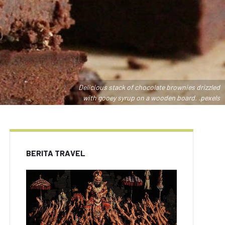
Delicious stack of chocolate brownies drizzled
with gooey syrup on a wooden board. .pexels
BERITA TRAVEL