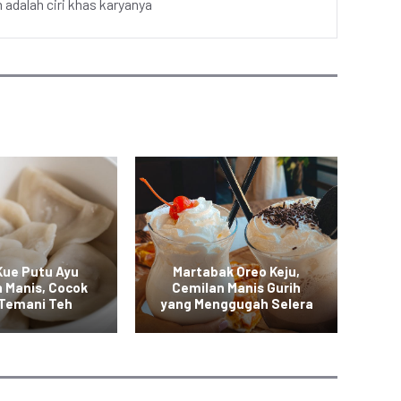
adalah ciri khas karyanya
Kue Putu Ayu
Martabak Oreo Keju,
K
n Manis, Cocok
Cemilan Manis Gurih
N
 Temani Teh
yang Menggugah Selera