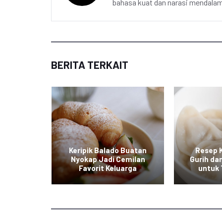
bahasa kuat dan narasi mendalam 
BERITA TERKAIT
 Keju,
Keripik Balado Buatan
Resep 
 Gurih
Nyokap Jadi Cemilan
Gurih da
 Selera
Favorit Keluarga
untuk