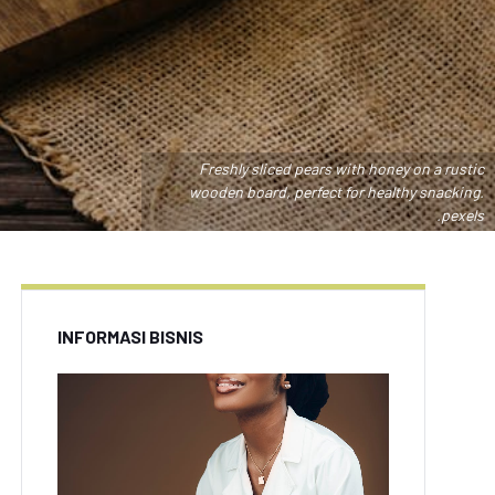
Freshly sliced pears with honey on a rustic
wooden board, perfect for healthy snacking.
.pexels
INFORMASI BISNIS