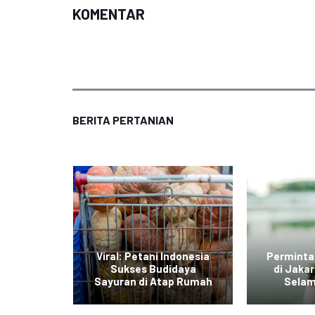
KOMENTAR
BERITA PERTANIAN
di Jawa
Viral: Petani Indonesia
Perminta
dengan
Sukses Budidaya
di Jaka
r Daging
Sayuran di Atap Rumah
Selam