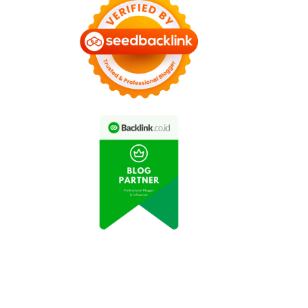
eripik Balado Buatan
Resep Kue Putu Ayu
yokap Jadi Cemilan
Gurih dan Manis, Cocok
Favorit Keluarga
untuk Temani Teh