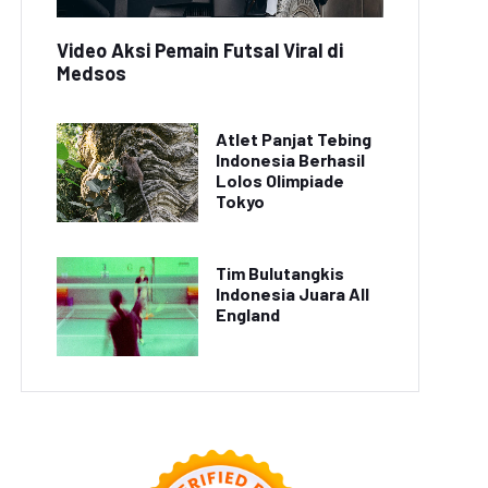
Video Aksi Pemain Futsal Viral di
Medsos
Atlet Panjat Tebing
Indonesia Berhasil
Lolos Olimpiade
Tokyo
eo TikTok Viral 'Dance
Mitos Kesehatan yang
Challenge' Terbaru
Perlu Diketahui
Tim Bulutangkis
Indonesia Juara All
England