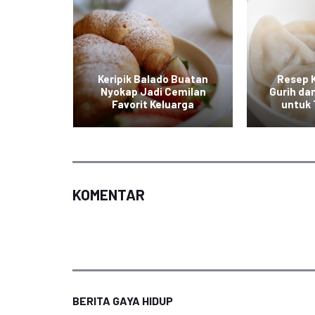
 Keju,
Keripik Balado Buatan
Resep 
 Gurih
Nyokap Jadi Cemilan
Gurih da
 Selera
Favorit Keluarga
untuk
KOMENTAR
BERITA GAYA HIDUP