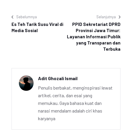
Sebelumnya
Selanjutnya
Es Teh Tarik Susu Viral di
PPID Sekretariat DPRD
Media Sosial
Provinsi Jawa Timur:
Layanan Informasi Publik
yang Transparan dan
Terbuka
Adit Ghozali Ismail
Penulis berbakat, menginspirasi lewat
artikel, cerita, dan esai yang
memukau. Gaya bahasa kuat dan
narasi mendalam adalah ciri khas
karyanya