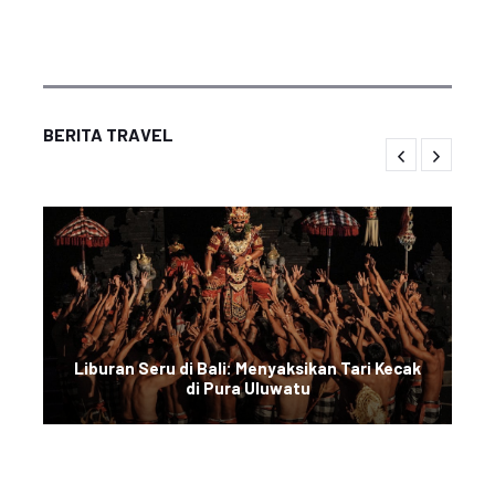
BERITA TRAVEL
Liburan Seru di Bali: Menyaksikan Tari Kecak
di Pura Uluwatu