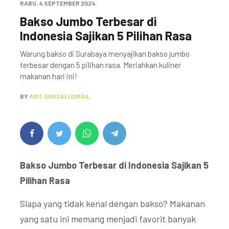
RABU, 4 SEPTEMBER 2024
Bakso Jumbo Terbesar di
Indonesia Sajikan 5 Pilihan Rasa
Warung bakso di Surabaya menyajikan bakso jumbo
terbesar dengan 5 pilihan rasa. Meriahkan kuliner
makanan hari ini!
BY
ADIT GHOZALI ISMAIL
Bakso Jumbo Terbesar di Indonesia Sajikan 5
Pilihan Rasa
Siapa yang tidak kenal dengan bakso? Makanan
yang satu ini memang menjadi favorit banyak