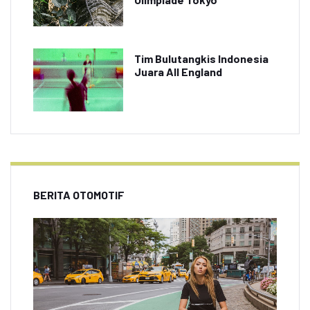
Tim Bulutangkis Indonesia
Juara All England
BERITA OTOMOTIF