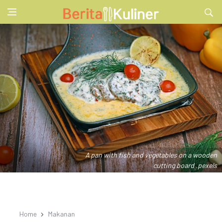
A pan with fish and vegetables on a wooden
cutting board .pexels
Home
Makanan