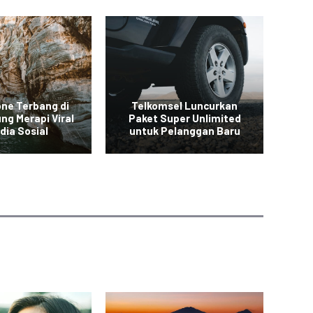
one Terbang di
Telkomsel Luncurkan
ng Merapi Viral
Paket Super Unlimited
Ba
dia Sosial
untuk Pelanggan Baru