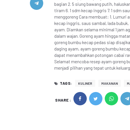
bagian 2. 5 siung bawang putih, haluskan
tiram 6. 1 sdm kecap inggris 7. 1 sdm sau
menggoreng Cara membuat: 1. Lumuri ay
kecap inggris, saus sambal, lada bubuk
ayam. Diamkan selama minimal 1 jam ag
dalam wajan. Goreng ayam hingga matang
goreng bumbu kecap pedas siap disaji
daging ayam, ayam goreng bumbu kecap p
dapat menambahkan potongan cabai rawi
Selamat mencoba resep ayam goreng bu
menjadi pilihan yang tepat untuk keluar
TAGS:
KULINER
MAKANAN
M
SHARE :