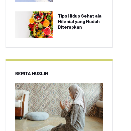
Tips Hidup Sehat ala
Milenial yang Mudah
Doger Semarang Jadi
Roti Banjir Cokelat,
Diterapkan
kanan Paling Hits di
Kreasi Baru dari Kedai
Instagram
Roti Terkenal
BERITA MUSLIM