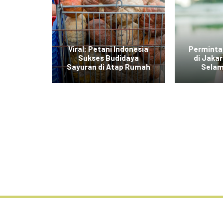
di Jawa
Viral: Petani Indonesia
Perminta
dengan
Sukses Budidaya
di Jaka
r Daging
Sayuran di Atap Rumah
Selam