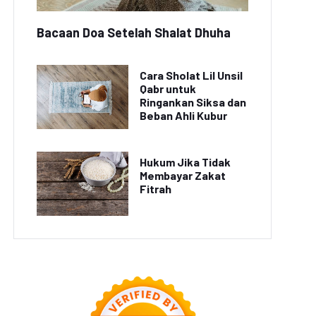
Bacaan Doa Setelah Shalat Dhuha
Cara Sholat Lil Unsil
Qabr untuk
Ringankan Siksa dan
Penemuan Terbaru:
Video Drone Terbang di
Beban Ahli Kubur
terai Isi Ulang dalam
Atas Gunung Merapi Viral
Beberapa Detik
di Media Sosial
Hukum Jika Tidak
Membayar Zakat
Fitrah