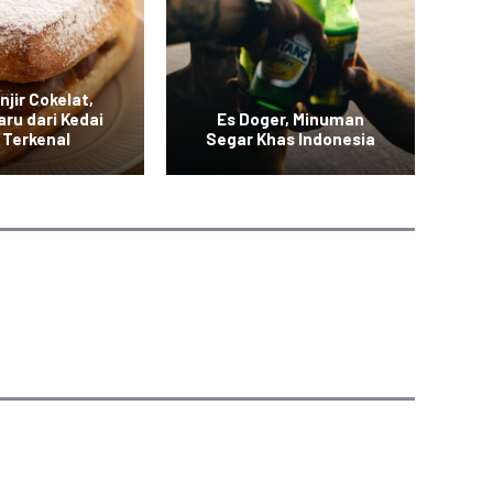
njir Cokelat,
Es 
aru dari Kedai
Es Doger, Minuman
Ma
 Terkenal
Segar Khas Indonesia