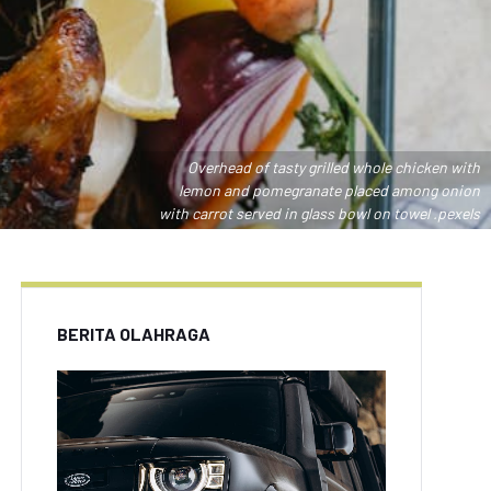
Overhead of tasty grilled whole chicken with
lemon and pomegranate placed among onion
with carrot served in glass bowl on towel .pexels
BERITA OLAHRAGA