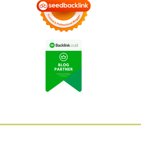
ral: Petani Indonesia
Permintaan Buah Segar
Sukses Budidaya
di Jakarta Meningkat
yuran di Atap Rumah
Selama Pandemi