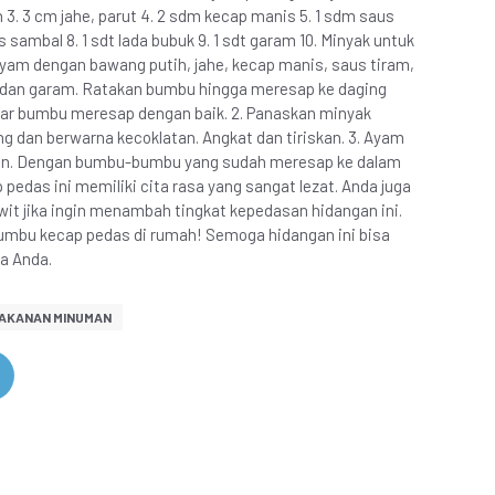
 3. 3 cm jahe, parut 4. 2 sdm kecap manis 5. 1 sdm saus
s sambal 8. 1 sdt lada bubuk 9. 1 sdt garam 10. Minyak untuk
am dengan bawang putih, jahe, kecap manis, saus tiram,
, dan garam. Ratakan bumbu hingga meresap ke daging
ar bumbu meresap dengan baik. 2. Panaskan minyak
 dan berwarna kecoklatan. Angkat dan tiriskan. 3. Ayam
kan. Dengan bumbu-bumbu yang sudah meresap ke dalam
edas ini memiliki cita rasa yang sangat lezat. Anda juga
t jika ingin menambah tingkat kepedasan hidangan ini.
mbu kecap pedas di rumah! Semoga hidangan ini bisa
ga Anda.
AKANAN MINUMAN