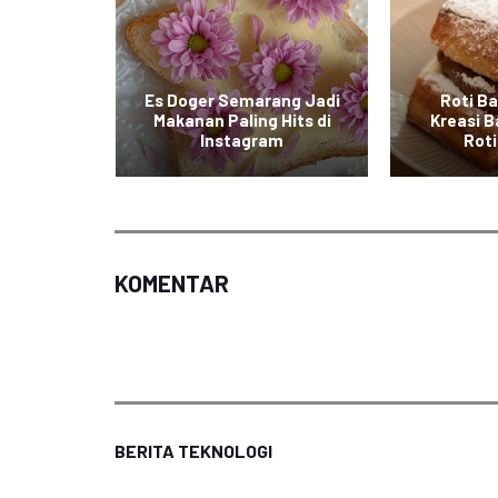
Es Doger Semarang Jadi
Roti Ba
numan
Makanan Paling Hits di
Kreasi B
donesia
Instagram
Roti
KOMENTAR
BERITA TEKNOLOGI