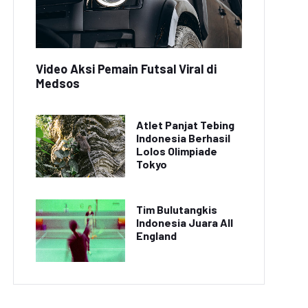
Video Aksi Pemain Futsal Viral di
Medsos
Atlet Panjat Tebing
Indonesia Berhasil
Lolos Olimpiade
Tokyo
Tim Bulutangkis
Indonesia Juara All
England