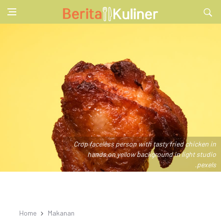
Crop faceless person with tasty fried chicken in
hands on yellow background in light studio
.pexels
Home
Makanan