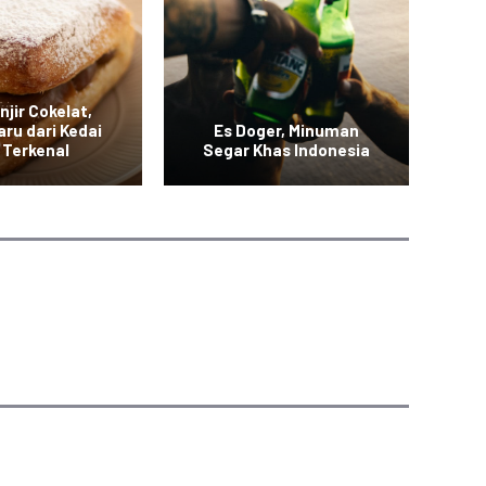
njir Cokelat,
Es 
aru dari Kedai
Es Doger, Minuman
Ma
 Terkenal
Segar Khas Indonesia