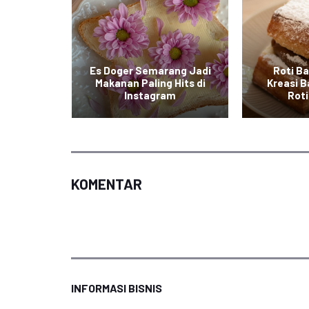
Es Doger Semarang Jadi
Roti Ba
numan
Makanan Paling Hits di
Kreasi B
donesia
Instagram
Roti
KOMENTAR
INFORMASI BISNIS