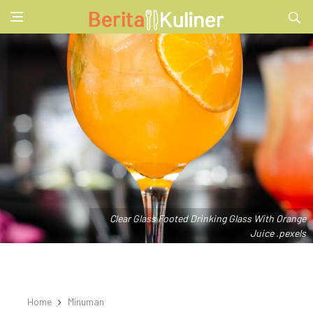
Clear Glass Footed Drinking Glass With Orange
Juice .pexels
Home
Minuman