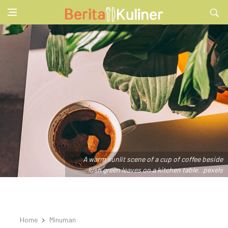
A warm sunlit scene of a cup of coffee beside
lush green leaves on a kitchen table. .pexels
Home
Minuman