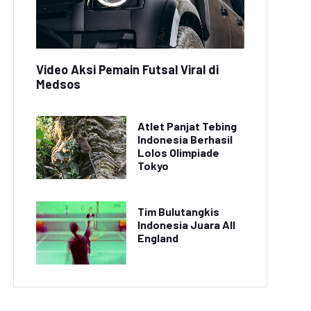
Video Aksi Pemain Futsal Viral di
Medsos
Atlet Panjat Tebing
Indonesia Berhasil
Lolos Olimpiade
Tokyo
Tim Bulutangkis
Indonesia Juara All
England