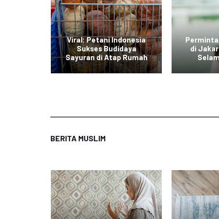
di Jawa
Viral: Petani Indonesia
Perminta
dengan
Sukses Budidaya
di Jaka
r Daging
Sayuran di Atap Rumah
Selam
BERITA MUSLIM