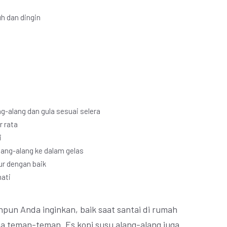
uh dan dingin
g-alang dan gula sesuai selera
 rata
i
ang-alang ke dalam gelas
ur dengan baik
mati
npun Anda inginkan, baik saat santai di rumah
 teman-teman. Es kopi susu alang-alang juga