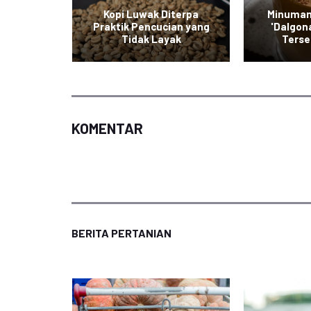
Kinclong,
Kopi Luwak Diterpa
Minuman
Pecinta
Praktik Pencucian yang
'Dalgona
Tidak Layak
Terse
KOMENTAR
BERITA PERTANIAN