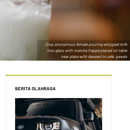
Crop anonymous female pouring whipped milk
into glass with matcha frappe placed on table
near plate with dessert in cafe .pexels
BERITA OLAHRAGA