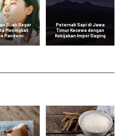
an Buah Segar
Peternak Sapi di Jawa
Vi
rta Meningkat
Timur Kecewa dengan
a Pandemi
Kebijakan Impor Daging
Sa