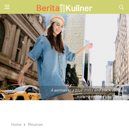
A woman in a blue dress and black shoes is
walking on the street .pexels
Home
Minuman