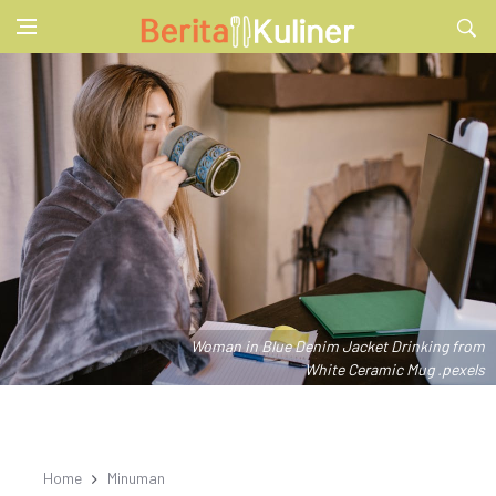
Woman in Blue Denim Jacket Drinking from
White Ceramic Mug .pexels
Home
Minuman