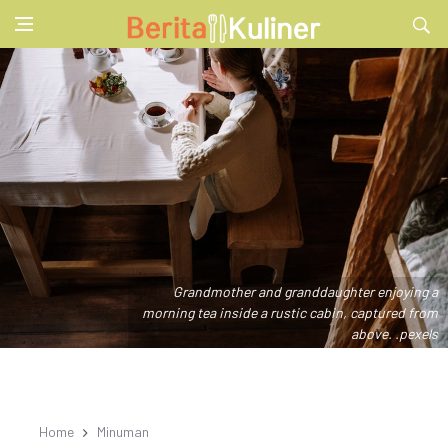
Grandmother and granddaughter enjoying a
morning tea inside a rustic cabin, captured from
above. .pexels
Home
Minuman