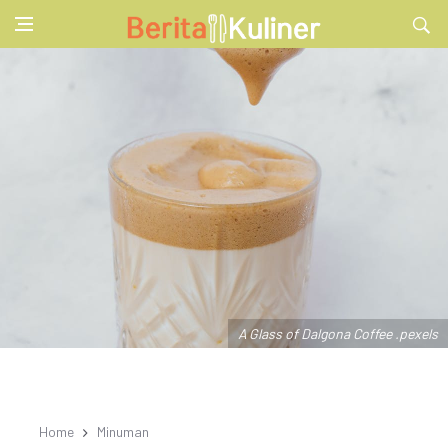
A Glass of Dalgona Coffee .pexels
Home
Minuman