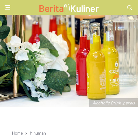
Alcoholic Drink .pexels
Home
Minuman