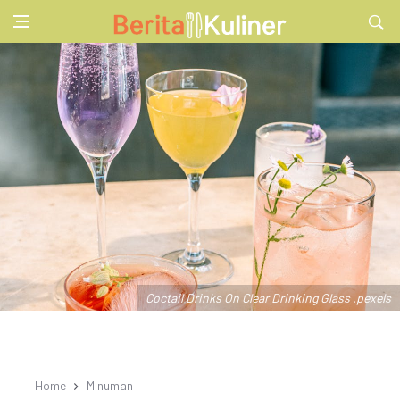
Coctail Drinks On Clear Drinking Glass .pexels
Home
Minuman