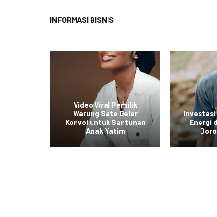
INFORMASI BISNIS
ol Baru
Video Viral Pemilik
untuk
Warung Sate Gelar
Investasi
kan
Konvoi untuk Santunan
Energi
tas
Anak Yatim
Doro