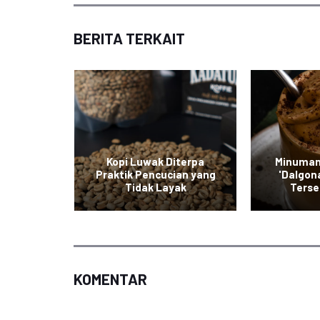
BERITA TERKAIT
Kinclong,
Kopi Luwak Diterpa
Minuman
Pecinta
Praktik Pencucian yang
'Dalgona
Tidak Layak
Terse
KOMENTAR