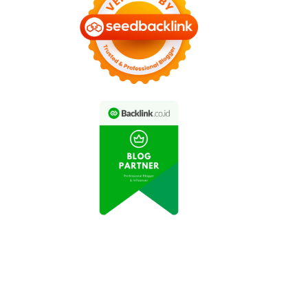
ips Makeup Natural
Rutin Berolahraga
gar Tetap Sehat dan
Tingkatkan Kesehatan
Cantik
Tubuh dan Jiwa