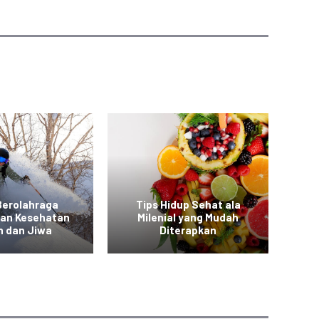
Berolahraga
Tips Hidup Sehat ala
T
kan Kesehatan
Milenial yang Mudah
a
h dan Jiwa
Diterapkan