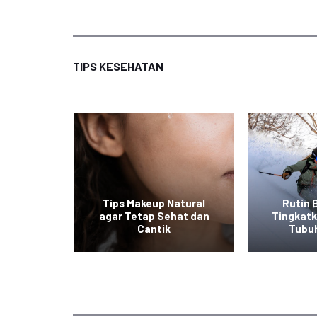
TIPS KESEHATAN
at ala
Tips Makeup Natural
Rutin 
 Mudah
agar Tetap Sehat dan
Tingkat
an
Cantik
Tubu