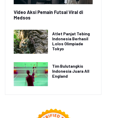
Video Aksi Pemain Futsal Viral di
Medsos
Atlet Panjat Tebing
Indonesia Berhasil
Lolos Olimpiade
Tokyo
Kopi Luwak Diterpa
Minuman Segar Trendi
aktik Pencucian yang
'Dalgona Coffee' Kini
Tim Bulutangkis
Tidak Layak
Tersedia di Café
Indonesia Juara All
England