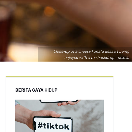
Close-up of a cheesy kunafa dessert being
enjoyed with a tea backdrop. .pexels
BERITA GAYA HIDUP