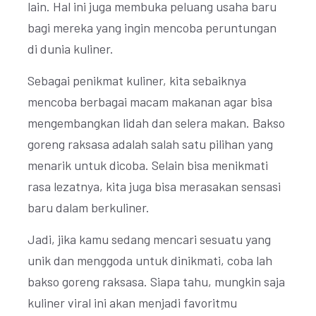
lain. Hal ini juga membuka peluang usaha baru
bagi mereka yang ingin mencoba peruntungan
di dunia kuliner.
Sebagai penikmat kuliner, kita sebaiknya
mencoba berbagai macam makanan agar bisa
mengembangkan lidah dan selera makan. Bakso
goreng raksasa adalah salah satu pilihan yang
menarik untuk dicoba. Selain bisa menikmati
rasa lezatnya, kita juga bisa merasakan sensasi
baru dalam berkuliner.
Jadi, jika kamu sedang mencari sesuatu yang
unik dan menggoda untuk dinikmati, coba lah
bakso goreng raksasa. Siapa tahu, mungkin saja
kuliner viral ini akan menjadi favoritmu