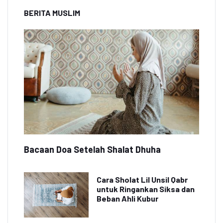
BERITA MUSLIM
Bacaan Doa Setelah Shalat Dhuha
Cara Sholat Lil Unsil Qabr
untuk Ringankan Siksa dan
Beban Ahli Kubur