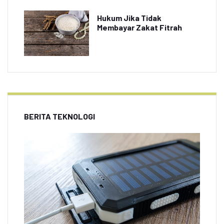
Hukum Jika Tidak
Membayar Zakat Fitrah
BERITA TEKNOLOGI