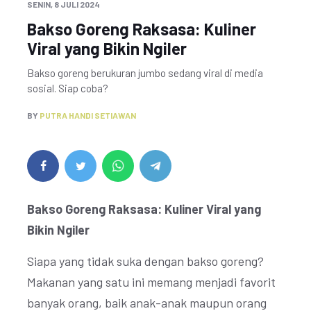
SENIN, 8 JULI 2024
Bakso Goreng Raksasa: Kuliner
Viral yang Bikin Ngiler
Bakso goreng berukuran jumbo sedang viral di media
sosial. Siap coba?
BY
PUTRA HANDI SETIAWAN
Bakso Goreng Raksasa: Kuliner Viral yang
Bikin Ngiler
Siapa yang tidak suka dengan bakso goreng?
Makanan yang satu ini memang menjadi favorit
banyak orang, baik anak-anak maupun orang