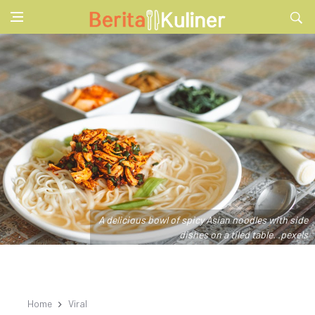
A delicious bowl of spicy Asian noodles with side
dishes on a tiled table. .pexels
Home
Viral