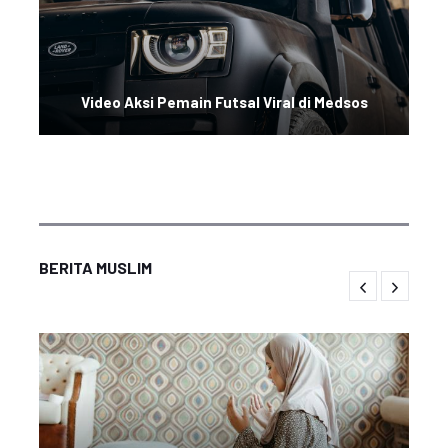
Video Aksi Pemain Futsal Viral di Medsos
BERITA MUSLIM