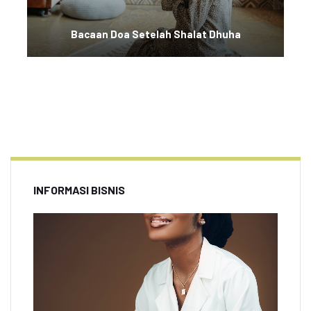
Bacaan Doa Setelah Shalat Dhuha
INFORMASI BISNIS