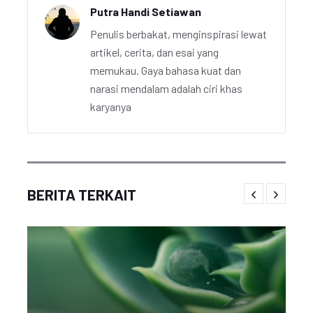
Putra Handi Setiawan
Penulis berbakat, menginspirasi lewat
artikel, cerita, dan esai yang
memukau. Gaya bahasa kuat dan
narasi mendalam adalah ciri khas
karyanya
BERITA TERKAIT