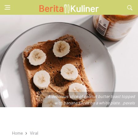
A delicious slice of peanut butter toast topped
with banana slices on a white plate. .pexels
Home
Viral