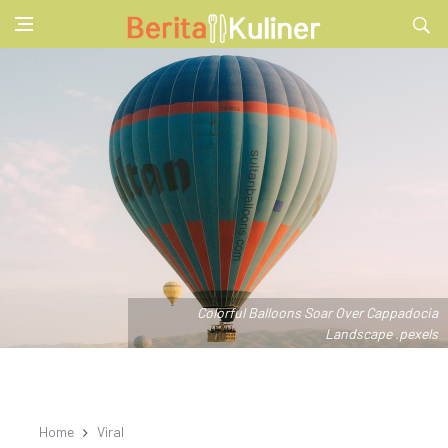
Colorful Balloons Soar Over Cappadocia
Landscape .pexels
Home
Viral