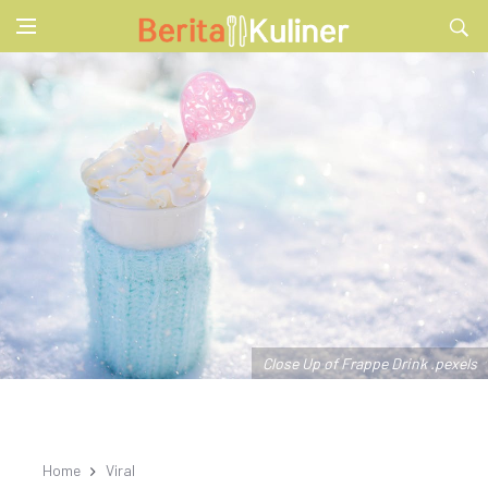
Close Up of Frappe Drink .pexels
Home
Viral