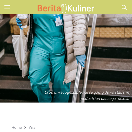
Crop unrecognizable nurse going downstairs in
pedestrian passage .pexels
Home
Viral