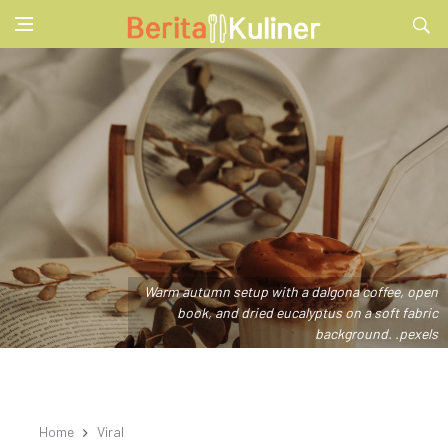
Warm autumn setup with a dalgona coffee, open
book, and dried eucalyptus on a soft fabric
background. .pexels
Home
Viral