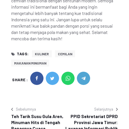
cemilan tradisional dengan sentuhan modern. Semoga
informasi ini bermanfaat bagi Anda yang ingin
mengetahui lebih banyak tentang kue tradisional
Indonesia yang satu ini. Jangan lupa untuk selalu
menikmati kue balok pandan dengan porsi yang sesuai
dan tetap menjaga pola makan yang sehat. Selamat
mencoba dan terima kasih!
TAGS:
KULINER
CEMILAN
MAKANAN MINUMAN
SHARE :
Sebelumnya
Selanjutnya
Teh Tarik Susu Gula Aren,
PPID Sekretariat DPRD
Minuman Hits di Tengah
Provinsi Jawa Timur:
Panasnya Cuaca
Layanan Informasi Publik