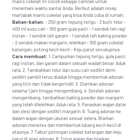
manis cokelat ini cocok sebagai camilan untuk
menemani waktu santai Anda. Berikut adalah resep
martabak manis cokelat yang bisa Anda coba di rumah:
Bahan-bahan:
- 250 gram tepung terigu - 2 butir telur -
400 ml susu cair - 100 gram gula pasir - 1 sendok teh ragi
instan - 1 sendok teh garam - 1 sendok teh baking powder
- 2 sendok makan margarin, lelehkan - 100 gram cokelat
batangan, potong kecil-kecil - Keju parut secukupnya
Cara membuat:
1. Campurkan tepung terigu, gula pasir,
ragi instan, dan garam dalam sebuah wadah besar. Aduk
rata. 2. Tambahkan telur dan susu cair sedikit demi
sedikit sambil terus diaduk hingga membentuk adonan
yang licin dan tidak bergerindil. 3. Diamkan adonan
selama 1 jam hingga mengembang. 4. Setelah adonan
mengembang, tambahkan baking powder dan margarin
yang telah dilelehkan. Aduk rata. 5. Panaskan wajan datar
dan olesi dengan sedikit margarin. 6. Tuang adonan ke
dalam wajan dengan ukuran sesuai selera. Biarkan
adonan menetes dan membentuk lubang kecil-kecil di
atasnya. 7. Taburi potongan cokelat batangan dan keju
parut di atas adonan. 8. Tutup wajan dan biarkan