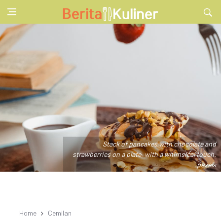
Stack of pancakes with chocolate and
strawberries on a plate, with a whimsical touch.
.pexels
Home
Cemilan