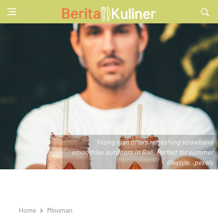
Young man offers refreshing strawberry
smoothies outdoors in Bali. Perfect for summer
lifestyle. .pexels
Home
Minuman