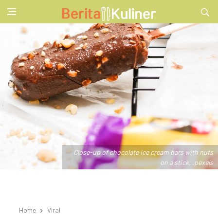
Close-up of chocolate ice cream bars with nuts
on a stick. .pexels
Home
Viral