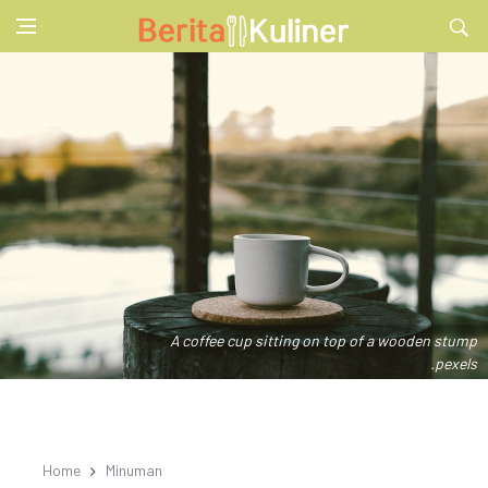
A coffee cup sitting on top of a wooden stump
.pexels
Home
Minuman